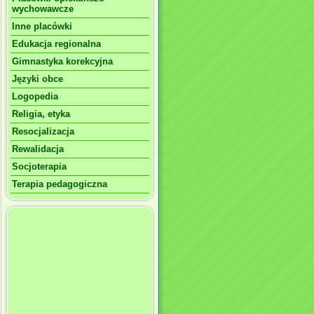
wychowawcze
Inne placówki
Edukacja regionalna
Gimnastyka korekcyjna
Języki obce
Logopedia
Religia, etyka
Resocjalizacja
Rewalidacja
Socjoterapia
Terapia pedagogiczna