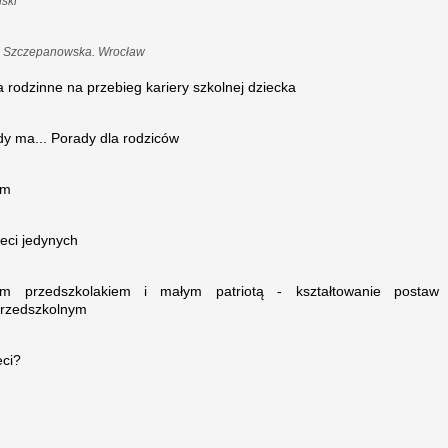
ski
na Szczepanowska. Wrocław
rodzinne na przebieg kariery szkolnej dziecka
y ma... Porady dla rodziców
ym
ieci jedynych
em przedszkolakiem i małym patriotą - kształtowanie postaw
 przedszkolnym
eci?