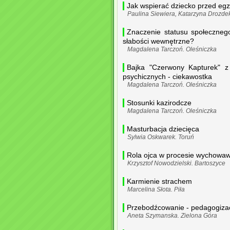
Jak wspierać dziecko przed eg
Paulina Siewiera, Katarzyna Drozd
Znaczenie statusu społecznego
słabości wewnętrzne?
Magdalena Tarczoń. Oleśniczka
Bajka "Czerwony Kapturek" z 
psychicznych - ciekawostka
Magdalena Tarczoń. Oleśniczka
Stosunki kazirodcze
Magdalena Tarczoń. Oleśniczka
Masturbacja dziecięca
Sylwia Oskwarek. Toruń
Rola ojca w procesie wychowaw
Krzysztof Nowodzielski. Bartoszyce
Karmienie strachem
Marcelina Słota. Piła
Przebodźcowanie - pedagogizac
Aneta Szymanska. Zielona Góra