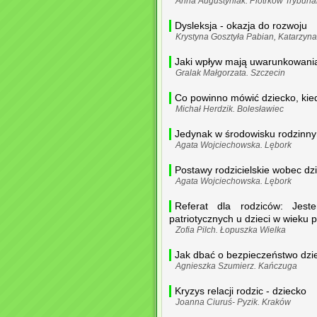
Anna Augustyniak. Piotrków Trybunal
Dysleksja - okazja do rozwoju
Krystyna Gosztyła Pabian, Katarzy
Jaki wpływ mają uwarunkowania 
Gralak Małgorzata. Szczecin
Co powinno mówić dziecko, kied
Michał Herdzik. Bolesławiec
Jedynak w środowisku rodzinn
Agata Wojciechowska. Lębork
Postawy rodzicielskie wobec dz
Agata Wojciechowska. Lębork
Referat dla rodziców: Jest
patriotycznych u dzieci w wieku
Zofia Pilch. Łopuszka Wielka
Jak dbać o bezpieczeństwo dzi
Agnieszka Szumierz. Kańczuga
Kryzys relacji rodzic - dziecko
Joanna Ciuruś- Pyzik. Kraków