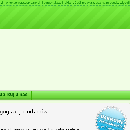
. w celach statystycznych i personalizacji reklam. Jeśli nie wyrażasz na to zgody, więcej i
ublikuj u nas
gogizacja rodziców
czo-wychowawcza Janusza Korczaka - referat