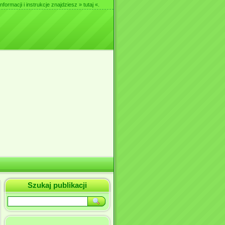
nformacji i instrukcje znajdziesz
» tutaj «
.
Szukaj publikacji