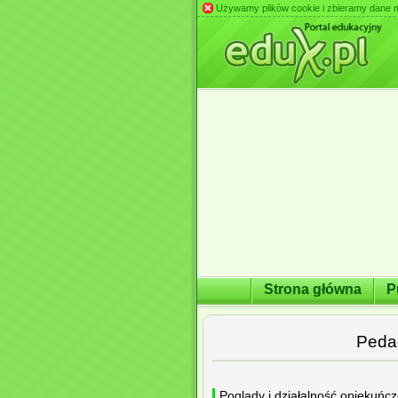
Używamy plików cookie i zbieramy dane m.in
Strona główna
P
Peda
Poglądy i działalność opiekuń