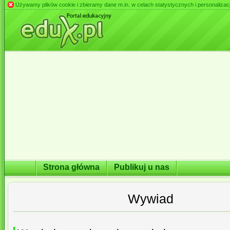
Używamy plików cookie i zbieramy dane m.in. w celach statystycznych i personalizacji 
Strona główna
Publikuj u nas
Wywiad