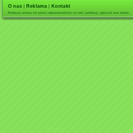
O nas
|
Reklama
|
Kontakt
Redakcja serwisu nie ponosi odpowiedzialności za treść publikacji, ogłoszeń oraz reklam.